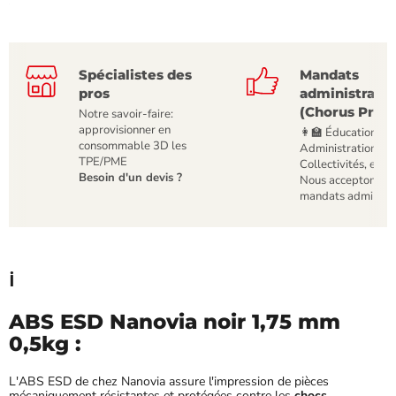
Spécialistes des
Mandats
pros
administratif
(Chorus Pro)
Notre savoir-faire:
approvisionner en
👩‍🏫 Éducation,
consommable 3D les
Administrations,
TPE/PME
Collectivités, etc
Besoin d'un devis ?
Nous acceptons le
mandats administr
ℹ️
ABS ESD Nanovia noir 1,75 mm
0,5kg :
L'ABS ESD de chez Nanovia assure l'impression de pièces
mécaniquement résistantes et protégées contre les
chocs