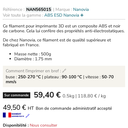
Référence :
NAN565015
| Marque :
Nanovia
Voir toute la gamme :
ABS ESD Nanovia ➕
Ce filament pour imprimante 3D est un composite ABS et noir
de carbone. Cela lui confère des propriétés anti-électrostatiques.
De chez Nanovia, ce filament est de qualité supérieure et
fabriqué en France.
Masse nette : 500g
Diamètre : 1.75 mm
Comment l'imprimer en bref : 🔗
buse :
250
-
270 °C
| plateau :
90
-
100 °C
| vitesse :
50
-
70
mm/s
-
59,40 €
0.5kg
|
118,80 €
/
kg
Sur commande
49,50 €
HT
Bon de commande administratif accepté
🔗
Disponibilité :
Nous consulter