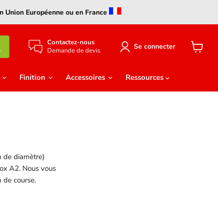
s en Union Européenne ou en France
Contactez-nous
Se connecter
Demande de devis
Voir
le
panier
e
Finition
Accessoires
Ressources
m de diamètre)
nox A2. Nous vous
n de course.