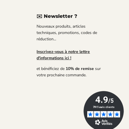
✉️ Newsletter ?
uvez-
Nouveaux produits, articles
us
techniques, promotions, codes de
réduction...
Tube
Inscrivez-vous à notre lettre
d'informations ici !
et bénéficiez de
10% de remise
sur
votre prochaine commande.