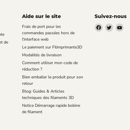
Aide sur le site
Suivez-nous
Trouvez-
Trouvez-
Tro
Frais de port pour les
nous
nous
no
commandes passées hors de
nte
sur
sur
sur
l'interface web
et de
Facebook
Twitter
You
Le paiement sur Filimprimante3D
Modalités de livraison
Comment utiliser mon code de
réduction ?
Bien emballer le produit pour son
retour
Blog: Guides & Articles
techniques des filaments 3D
Notice Démarrage rapide bobine
de filament