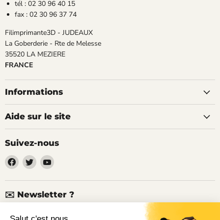
tél : 02 30 96 40 15
fax : 02 30 96 37 74
Filimprimante3D - JUDEAUX
La Goberderie - Rte de Melesse
35520 LA MEZIERE
FRANCE
Informations
Aide sur le site
Suivez-nous
Trouvez-
Trouvez-
Trouvez-
nous
nous
nous
sur
sur
sur
Facebook
Twitter
YouTube
✉️ Newsletter ?
Nouveaux produits, articles techniques, promotions, codes de