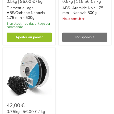
0.5kg
|
96,00 €
/
kg
0.5kg
|
115,56 €
/
kg
Filament alliage
ABS+Aramide Noir 1.75
ABS/Carbone Nanovia
mm - Nanovia 500g
1.75 mm - 500g
Nous consulter
3 en stock - ou davantage sur
commande
Ajouter au panier
Indisponible
42,00 €
0.75kg
|
56,00 €
/
kg