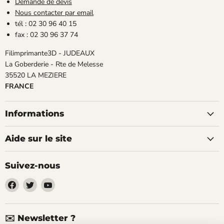
Demande de devis
Nous contacter par email
tél : 02 30 96 40 15
fax : 02 30 96 37 74
Filimprimante3D - JUDEAUX
La Goberderie - Rte de Melesse
35520 LA MEZIERE
FRANCE
Informations
Aide sur le site
Suivez-nous
Trouvez-
Trouvez-
Trouvez-
nous
nous
nous
sur
sur
sur
Facebook
Twitter
YouTube
✉️ Newsletter ?