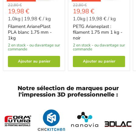
-
-
22,80 €
22,80 €
-
-
19,98 €
19,98 €
1.0kg
|
19,98 €
/
kg
1.0kg
|
19,98 €
/
kg
Filament ArianePlast
PETG Arianeplast :
PLA blanc 1.75 mm -
filament 1.75 mm 1 kg -
1kg
noir
2 en stock - ou davantage sur
2 en stock - ou davantage sur
commande
commande
Ajouter au panier
Ajouter au panier
Notre sélection de marques pour
l'impression 3D professionnelle :