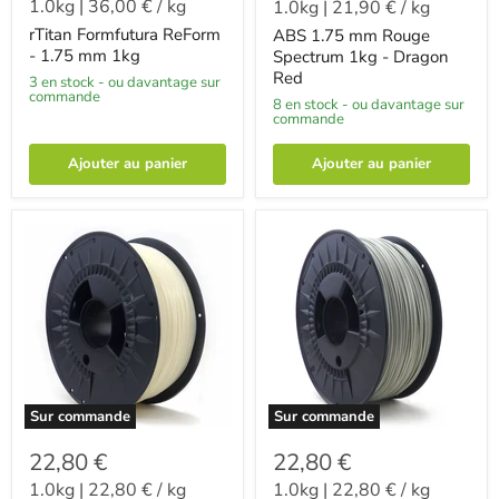
1.0kg
|
36,00 €
/
kg
1.0kg
|
21,90 €
/
kg
rTitan Formfutura ReForm
ABS 1.75 mm Rouge
- 1.75 mm 1kg
Spectrum 1kg - Dragon
Red
3 en stock - ou davantage sur
commande
8 en stock - ou davantage sur
commande
Ajouter au panier
Ajouter au panier
Sur commande
Sur commande
22,80 €
22,80 €
1.0kg
|
22,80 €
/
kg
1.0kg
|
22,80 €
/
kg