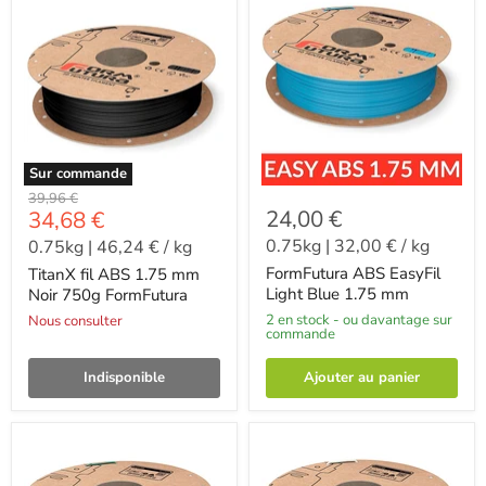
Sur commande
-
39,96 €
-
24,00 €
34,68 €
0.75kg
|
32,00 €
/
kg
0.75kg
|
46,24 €
/
kg
FormFutura ABS EasyFil
TitanX fil ABS 1.75 mm
Light Blue 1.75 mm
Noir 750g FormFutura
2 en stock - ou davantage sur
Nous consulter
commande
Indisponible
Ajouter au panier