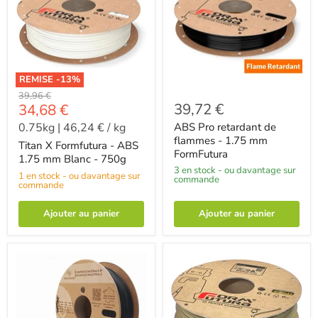
REMISE -
13
%
-
39,96 €
-
39,72 €
34,68 €
0.75kg
|
46,24 €
/
kg
ABS Pro retardant de
flammes - 1.75 mm
Titan X Formfutura - ABS
FormFutura
1.75 mm Blanc - 750g
3 en stock - ou davantage sur
1 en stock - ou davantage sur
commande
commande
Ajouter au panier
Ajouter au panier