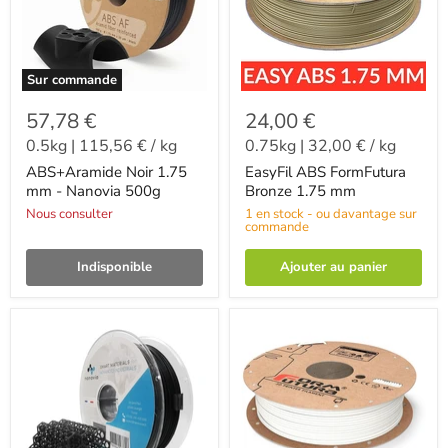
Sur commande
57,78 €
24,00 €
0.5kg
|
115,56 €
/
kg
0.75kg
|
32,00 €
/
kg
ABS+Aramide Noir 1.75
EasyFil ABS FormFutura
mm - Nanovia 500g
Bronze 1.75 mm
Nous consulter
1 en stock - ou davantage sur
commande
Indisponible
Ajouter au panier