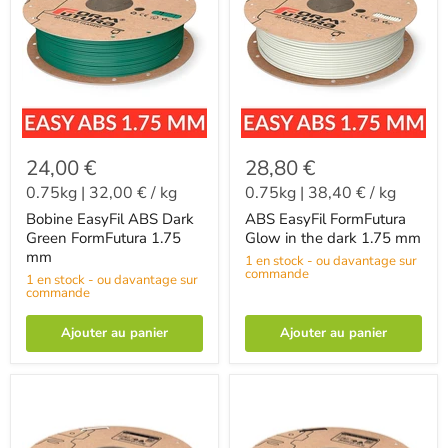
24,00 €
28,80 €
0.75kg
|
32,00 €
/
kg
0.75kg
|
38,40 €
/
kg
Bobine EasyFil ABS Dark
ABS EasyFil FormFutura
Green FormFutura 1.75
Glow in the dark 1.75 mm
mm
1 en stock - ou davantage sur
commande
1 en stock - ou davantage sur
commande
Ajouter au panier
Ajouter au panier