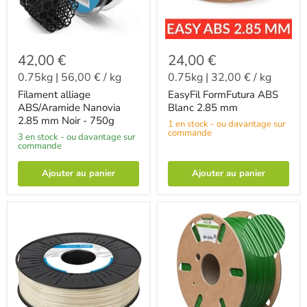
42,00 €
24,00 €
0.75kg
|
56,00 €
/
kg
0.75kg
|
32,00 €
/
kg
Filament alliage
EasyFil FormFutura ABS
ABS/Aramide Nanovia
Blanc 2.85 mm
2.85 mm Noir - 750g
1 en stock - ou davantage sur
commande
3 en stock - ou davantage sur
commande
Ajouter au panier
Ajouter au panier