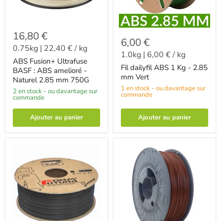
16,80 €
6,00 €
0.75kg
|
22,40 €
/
kg
1.0kg
|
6,00 €
/
kg
ABS Fusion+ Ultrafuse
Fil dailyfil ABS 1 Kg - 2.85
BASF : ABS amelioré -
mm Vert
Naturel 2.85 mm 750G
1 en stock - ou davantage sur
2 en stock - ou davantage sur
commande
commande
Ajouter au panier
Ajouter au panier