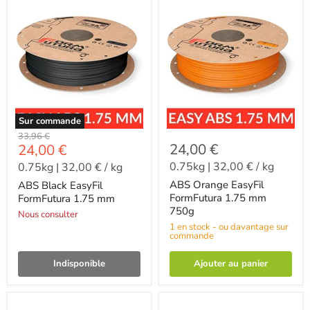
Sur commande
-
33,96 €
-
24,00 €
24,00 €
0.75kg
|
32,00 €
/
kg
0.75kg
|
32,00 €
/
kg
ABS Orange EasyFil
ABS Black EasyFil
FormFutura 1.75 mm
FormFutura 1.75 mm
750g
Nous consulter
1 en stock - ou davantage sur
commande
Indisponible
Ajouter au panier