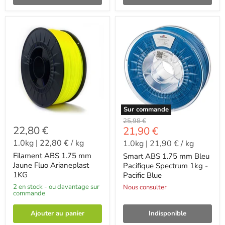
Sur commande
-
25,98 €
22,80 €
-
21,90 €
1.0kg
|
22,80 €
/
kg
1.0kg
|
21,90 €
/
kg
Filament ABS 1.75 mm
Smart ABS 1.75 mm Bleu
Jaune Fluo Arianeplast
Pacifique Spectrum 1kg -
1KG
Pacific Blue
2 en stock - ou davantage sur
Nous consulter
commande
Ajouter au panier
Indisponible