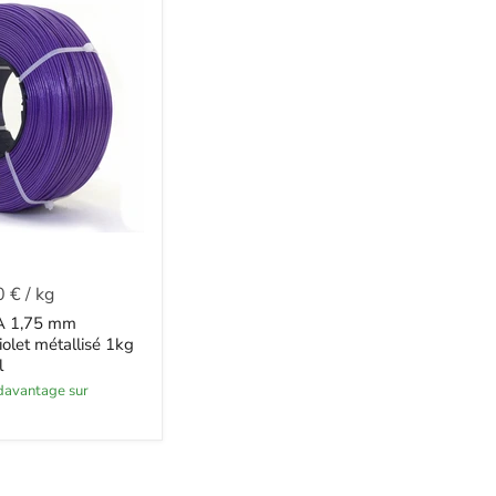
0 €
/
kg
A 1,75 mm
iolet métallisé 1kg
l