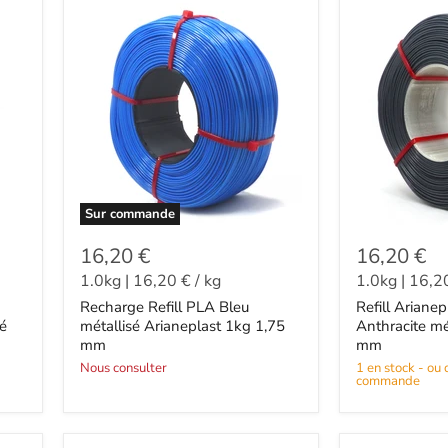
Sur commande
16,20 €
16,20 €
1.0kg
|
16,20 €
/
kg
1.0kg
|
16,2
Recharge Refill PLA Bleu
Refill Ariane
sé
métallisé Arianeplast 1kg 1,75
Anthracite mé
mm
mm
Nous consulter
1 en stock - ou
commande