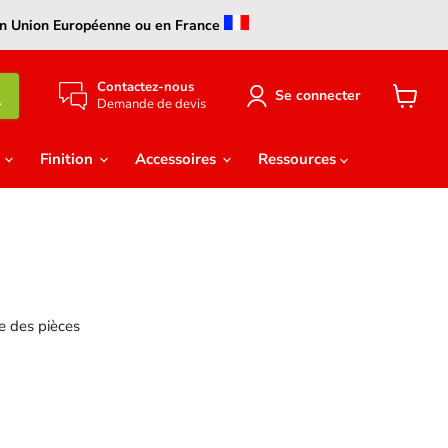
s en Union Européenne ou en France
Contactez-nous
Se connecter
Demande de devis
Voir
le
panier
e
Finition
Accessoires
Ressources
e des pièces