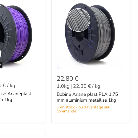
e
22,80 €
0 €
/
kg
1.0kg
|
22,80 €
/
kg
lisé Arianeplast
Bobine Ariane plast PLA 1.75
mm 1kg
mm aluminium métallisé 1kg
1 en stock - ou davantage sur
commande