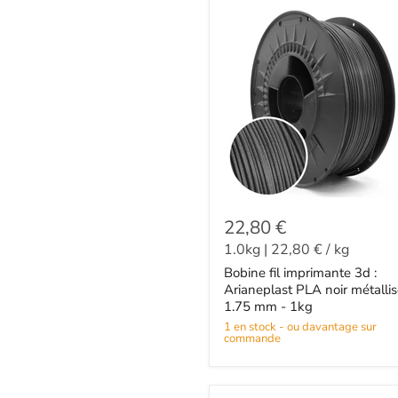
22,80 €
1.0kg
|
22,80 €
/
kg
Bobine fil imprimante 3d :
Arianeplast PLA noir métalli
1.75 mm - 1kg
1 en stock - ou davantage sur
commande