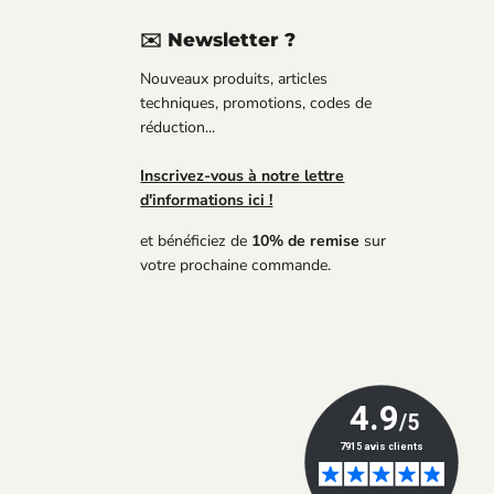
✉️ Newsletter ?
uvez-
Nouveaux produits, articles
us
techniques, promotions, codes de
réduction...
Tube
Inscrivez-vous à notre lettre
d'informations ici !
et bénéficiez de
10% de remise
sur
votre prochaine commande.