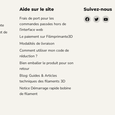
Aide sur le site
Suivez-nous
Trouvez-
Trouvez-
Tro
Frais de port pour les
nous
nous
no
commandes passées hors de
nte
sur
sur
sur
l'interface web
et de
Facebook
Twitter
You
Le paiement sur Filimprimante3D
Modalités de livraison
Comment utiliser mon code de
réduction ?
Bien emballer le produit pour son
retour
Blog: Guides & Articles
techniques des filaments 3D
Notice Démarrage rapide bobine
de filament