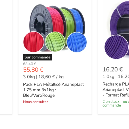
Sur commande
-
68,40 €
-
16,20 €
55,80 €
1.0kg
|
16,2
3.0kg
|
18,60 €
/
kg
Recharge PL
Pack PLA Métallisé Arianeplast
Arianeplast V
1.75 mm 3x1kg :
- Format Refil
Bleu/Vert/Rouge
2 en stock - ou davantage sur
Nous consulter
commande