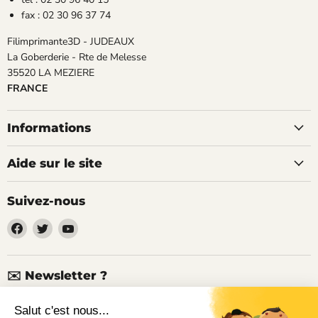
fax : 02 30 96 37 74
Filimprimante3D - JUDEAUX
La Goberderie - Rte de Melesse
35520 LA MEZIERE
FRANCE
Informations
Aide sur le site
Suivez-nous
Trouvez-
Trouvez-
Trouvez-
nous
nous
nous
sur
sur
sur
Facebook
Twitter
YouTube
✉️ Newsletter ?
Nouveaux produits, articles techniques, promotions, codes de
réduction...