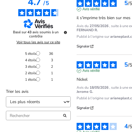
4.7
5
/
5
/
Avis vérifié
il s'imprime très bien sur mes
Avis du
27/05/2026
, suite à une 
FERNAND R.
Basé sur
43
avis soumis à un
contrôle
Publié à l'origine sur
arianeplast.
Voir tous les avis sur ce site
Signaler
5
étoiles
36
4
étoiles
3
5
/
3
étoiles
2
Avis vérifié
2
étoiles
1
Nickel
1
étoile
1
Avis du
18/05/2026
, suite à une 
Trier les avis
Jerome G.
Publié à l'origine sur
arianeplast.
Signaler
4
/