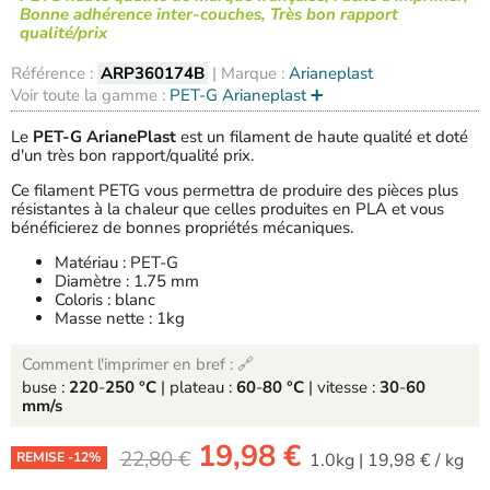
Bonne adhérence inter-couches, Très bon rapport
qualité/prix
Référence :
ARP360174B
| Marque :
Arianeplast
Voir toute la gamme :
PET-G Arianeplast ➕
Le
PET-G ArianePlast
est un filament de haute qualité et doté
d'un très bon rapport/qualité prix.
Ce filament PETG vous permettra de produire des pièces plus
résistantes à la chaleur que celles produites en PLA et vous
bénéficierez de bonnes propriétés mécaniques.
Matériau : PET-G
Diamètre : 1.75 mm
Coloris : blanc
Masse nette : 1kg
Comment l'imprimer en bref : 🔗
buse :
220
-
250 °C
| plateau :
60
-
80 °C
| vitesse :
30
-
60
mm/s
-
19,98 €
-
22,80 €
1.0kg
|
19,98 €
/
kg
REMISE -
12
%