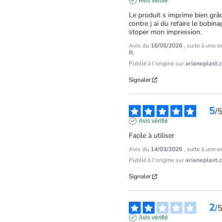
Avis vérifié
Le produit s imprime bien grâc
contre j ai du refaire le bobinag
stoper mon impression.
Avis du
16/05/2026
, suite à une 
R.
Publié à l'origine sur
arianeplast.
Signaler
5
/
Avis vérifié
Facile à utiliser
Avis du
14/03/2026
, suite à une 
Publié à l'origine sur
arianeplast.
Signaler
2
/
Avis vérifié