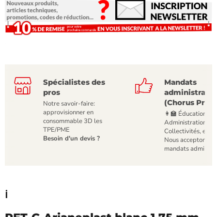
Spécialistes des
Mandats
pros
administratif
(Chorus Pro)
Notre savoir-faire:
approvisionner en
👩‍🏫 Éducation,
consommable 3D les
Administrations,
TPE/PME
Collectivités, etc
Besoin d'un devis ?
Nous acceptons le
mandats administr
ℹ️