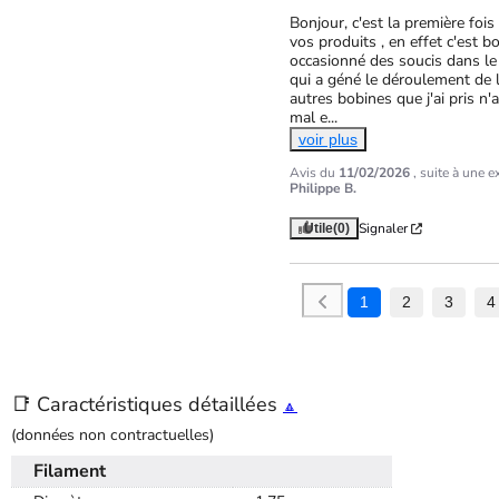
Bonjour, c'est la première fois 
vos produits , en effet c'est b
occasionné des soucis dans le
qui a géné le déroulement de l'
autres bobines que j'ai pris n'
mal e
...
voir plus
Avis du
11/02/2026
, suite à une 
Philippe B.
Signaler
Utile
(0)
1
2
3
4
📑 Caractéristiques détaillées
🔼
(données non contractuelles)
Filament