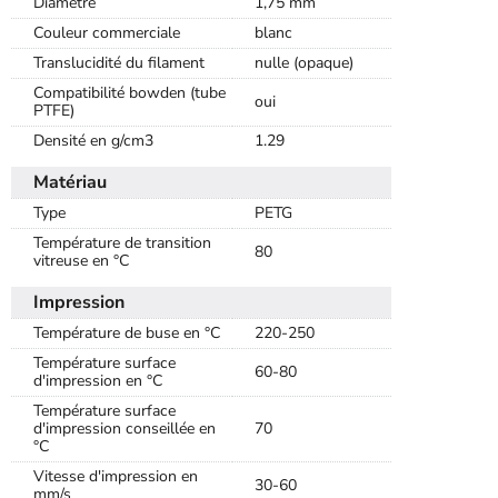
Diamètre
1,75 mm
Couleur commerciale
blanc
Translucidité du filament
nulle (opaque)
Compatibilité bowden (tube
oui
PTFE)
Densité en g/cm3
1.29
Matériau
Type
PETG
Température de transition
80
vitreuse en °C
Impression
Température de buse en °C
220-250
Température surface
60-80
d'impression en °C
Température surface
d'impression conseillée en
70
°C
Vitesse d'impression en
30-60
mm/s