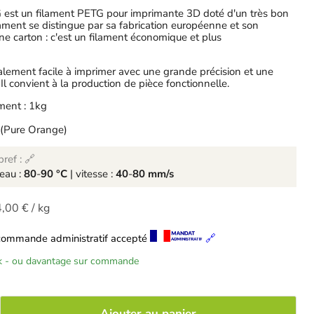
 est un filament PETG pour imprimante 3D doté d'un très bon
ilament se distingue par sa fabrication européenne et son
e carton : c'est un filament économique et plus
lement facile à imprimer avec une grande précision et une
 Il convient à la production de pièce fonctionnelle.
ment : 1kg
f (Pure Orange)
ref : 🔗
teau :
80
-
90 °C
| vitesse :
40
-
80 mm/s
,00 €
/
kg
commande administratif accepté
🔗
ck - ou davantage sur commande
Ajouter au panier