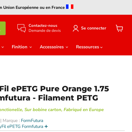
s en Union Européenne ou en France
Contactez-nous
Se connecter
Demande de devis
Voir
le
panier
e
Finition
Accessoires
Ressources
Fil ePETG Pure Orange 1.75
futura - Filament PETG
fonctionelle, Sur bobine carton, Fabriqué en Europe
| Marque :
FormFutura
yFil ePETG Formfutura ➕