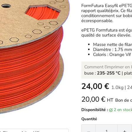
FormFutura Easyfil ePETG
rapport qualité/prix. Ce f
conditionnement sur bobin
écoresponsable.
ePETG Formfutura est éga
qualité de surface élevée.
Masse nette de fila
Diamètre : 1.75 mm
Coloris : Orange Vi
Comment l'imprimer en b
buse :
235
-
255 °C
| pla
-
24,00 €
1.0kg
|
24
20,00 €
HT
Bon de 
Disponibilité :
2 en sto
Quantité