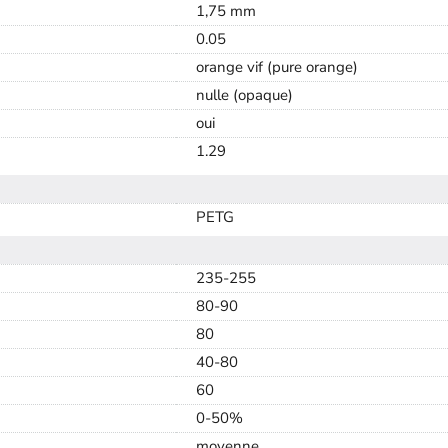
1,75 mm
0.05
orange vif (pure orange)
nulle (opaque)
oui
1.29
PETG
235-255
80-90
80
40-80
60
0-50%
moyenne