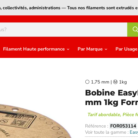
on, collectivités, administrations — Tous nos filaments sont extrudé
Filament Haute performance
Par Marque
Par Usag
⚪ 1,75 mm | Ⓜ️ 1kg
Bobine Easy
mm 1kg Form
Tarif abordable, Pièce 
Référence :
FOR053114
Voir toute la gamme :
Eas