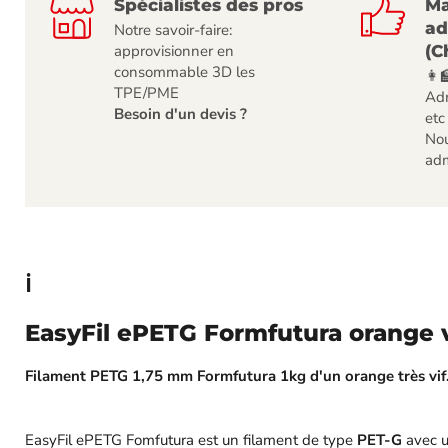
Spécialistes des pros
Ma
ad
Notre savoir-faire:
(C
approvisionner en
consommable 3D les
👩‍
TPE/PME
Adm
Besoin d'un devis ?
etc
Nou
adm
ℹ️
EasyFil ePETG Formfutura orange v
Filament PETG 1,75 mm Formfutura 1kg d'un orange très vif.
EasyFil ePETG Fomfutura est un filament de type
PET-G
avec u