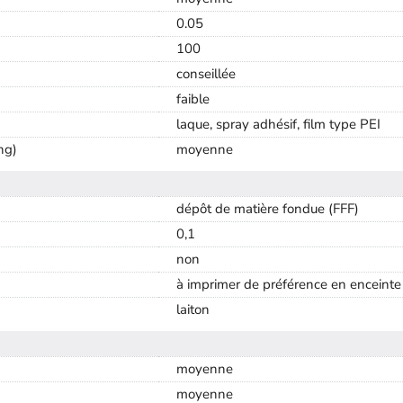
0.05
100
conseillée
faible
laque, spray adhésif, film type PEI
ng)
moyenne
dépôt de matière fondue (FFF)
0,1
non
à imprimer de préférence en enceinte
laiton
moyenne
moyenne