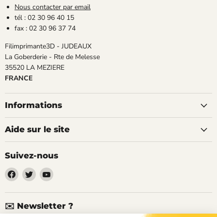
Nous contacter par email
tél : 02 30 96 40 15
fax : 02 30 96 37 74
Filimprimante3D - JUDEAUX
La Goberderie - Rte de Melesse
35520 LA MEZIERE
FRANCE
Informations
Aide sur le site
Suivez-nous
Trouvez-
Trouvez-
Trouvez-
nous
nous
nous
sur
sur
sur
Facebook
Twitter
YouTube
✉️ Newsletter ?