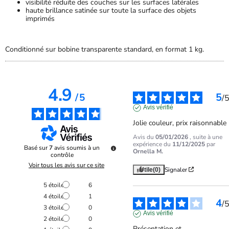
visibilité réduite des couches sur les surfaces latérales
haute brillance satinée sur toute la surface des objets
imprimés
Conditionné sur bobine transparente standard, en format 1 kg.
4.9
5
/
5
/
Avis vérifié
Jolie couleur, prix raisonnable
Avis du
05/01/2026
, suite à une
expérience du
11/12/2025
par
Basé sur
7
avis soumis à un
Ornella M.
contrôle
Voir tous les avis sur ce site
Signaler
Utile
(0)
5
étoiles
6
4
étoiles
1
4
/
3
étoiles
0
Avis vérifié
2
étoiles
0
Présentation et 