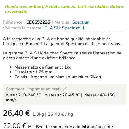
Rendu très brillant, Reflets satinés, Tarif abordable, Bobine
universelle
Référence :
SEC652225
| Marque :
Spectrum
Voir toute la gamme :
PLA Silk Spectrum ➕
A la recherche d'un PLA de bonne qualité, abordable et
fabriqué en Europe ? La gamme Spectrum est faite pour vous.
La gamme PLA SILK de chez Spectrum assure l'impression de
pièces dotées d'une extrême brillance.
Masse nette de filament : 1kg
Diamètre : 1.75 mm
Coloris : Argent aluminium (Aluminium Silver)
Comment l'imprimer en bref : 🔗
buse :
210
-
240 °C
| plateau :
20
-
45 °C
| vitesse :
40
-
150
mm/s
-
26,40 €
1.0kg
|
26,40 €
/
kg
22,00 €
HT
Bon de commande administratif accepté