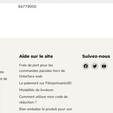
84779000
Aide sur le site
Suivez-nous
Trouvez-
Trouvez-
Tro
Frais de port pour les
nous
nous
no
commandes passées hors de
nte
sur
sur
sur
l'interface web
et de
Facebook
Twitter
You
Le paiement sur Filimprimante3D
Modalités de livraison
Comment utiliser mon code de
réduction ?
Bien emballer le produit pour son