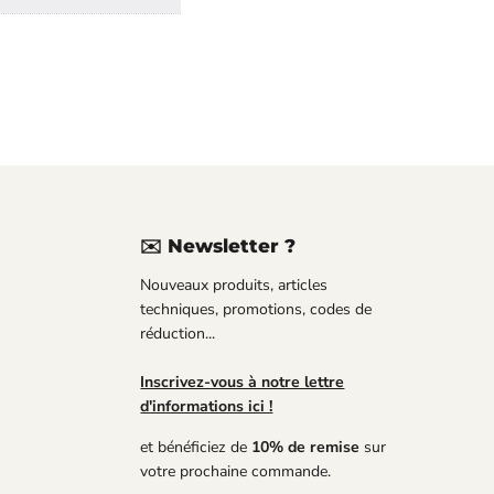
✉️ Newsletter ?
uvez-
Nouveaux produits, articles
us
techniques, promotions, codes de
réduction...
Tube
Inscrivez-vous à notre lettre
d'informations ici !
et bénéficiez de
10% de remise
sur
votre prochaine commande.