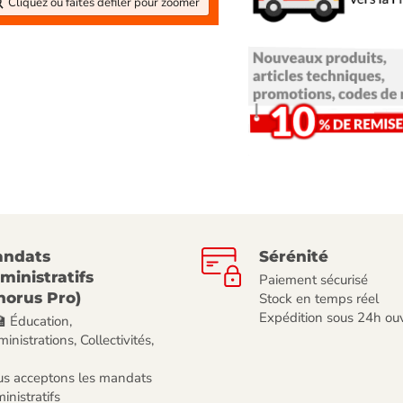
Cliquez ou faites défiler pour zoomer
ndats
Sérénité
ministratifs
Paiement sécurisé
horus Pro)
Stock en temps réel
Expédition sous 24h ou
🏫 Éducation,
inistrations, Collectivités,
s acceptons les mandats
inistratifs