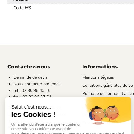
Code HS
Contactez-nous
Informations
Demande de devis
Mentions légales
Nous contacter par email
Conditions générales de ve
tél : 02 30 96 40 15
Politique de confidentialité 
fax : 02 30 96 37 74
Protection des données
personnelles
Filimprimante3D - JUDEAUX
La Goberderie - Rte de Melesse
Droit de rétractation
35520 LA MEZIERE
Précautions d'emploi
FRANCE