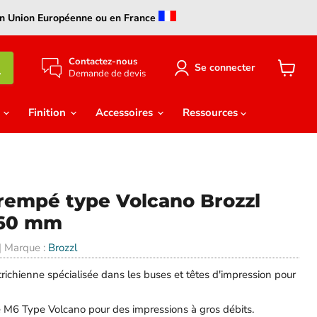
s en Union Européenne ou en France
Contactez-nous
Se connecter
Demande de devis
Voir
le
panier
e
Finition
Accessoires
Ressources
trempé type Volcano Brozzl
.60 mm
| Marque :
Brozzl
richienne spécialisée dans les buses et têtes d'impression pour
e M6 Type Volcano pour des impressions à gros débits.