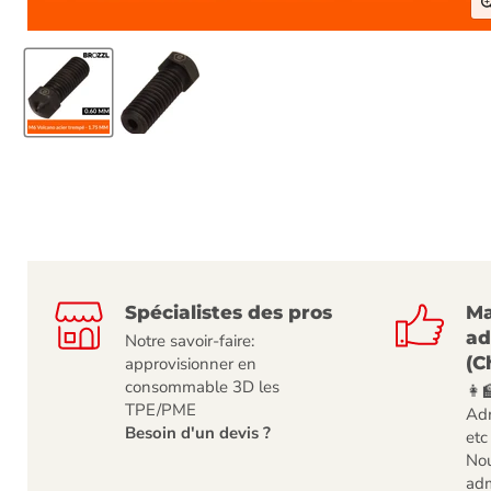
Spécialistes des pros
Ma
ad
Notre savoir-faire:
(C
approvisionner en
consommable 3D les
👩‍
TPE/PME
Adm
Besoin d'un devis ?
etc
Nou
adm