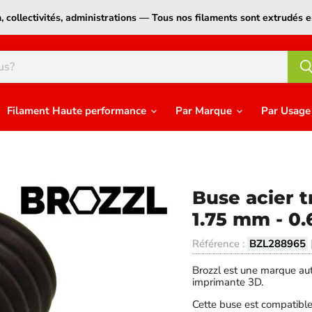
on, collectivités, administrations — Tous nos filaments sont extrudé
Filament Haute performance
Par Marque
Par Usag
Buse acier 
1.75 mm - 0
Référence :
BZL288965
Brozzl est une marque aut
imprimante 3D.
Cette buse est compatibl