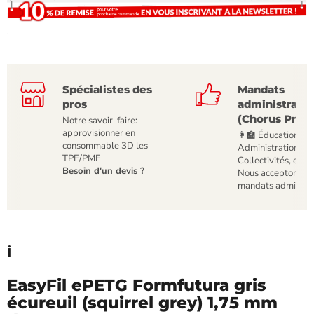
Spécialistes des
Mandats
pros
administratif
(Chorus Pro)
Notre savoir-faire:
approvisionner en
👩‍🏫 Éducation,
consommable 3D les
Administrations,
TPE/PME
Collectivités, etc
Besoin d'un devis ?
Nous acceptons le
mandats administr
ℹ️
EasyFil ePETG Formfutura gris
écureuil (squirrel grey) 1,75 mm