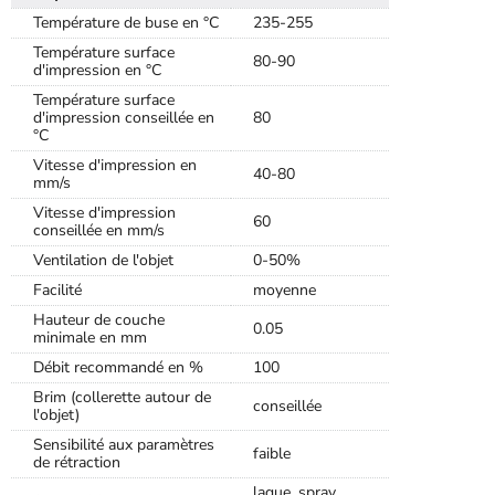
Température de buse en °C
235-255
Température surface
80-90
d'impression en °C
Température surface
d'impression conseillée en
80
°C
Vitesse d'impression en
40-80
mm/s
Vitesse d'impression
60
conseillée en mm/s
Ventilation de l'objet
0-50%
Facilité
moyenne
Hauteur de couche
0.05
minimale en mm
Débit recommandé en %
100
Brim (collerette autour de
conseillée
l'objet)
Sensibilité aux paramètres
faible
de rétraction
laque, spray