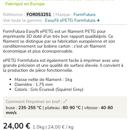
Fabriqué en Europe
Référence :
FOR053251
| Marque :
FormFutura
Voir toute la gamme :
EasyFil ePETG Formfutura ➕
FormFutura Easyfil ePETG est un filament PETG pour
imprimante 3D doté d'un très bon rapport qualité/prix. Ce
filament se distingue par sa fabrication européenne et son
conditionnement sur bobine carton : c'est un filament
économique et plus écoresponsable.
ePETG Formfutura est également facile à imprimer avec une
grande précision et une qualité de surface élevée. Il convient à
la production de pièce fonctionnelle.
Masse nette de filament : 1kg
Diamètre : 1.75 mm
Coloris : Gris Écureuil (Squirrel Grey)
Comment l'imprimer en bref : 🔗
buse :
235
-
255 °C
| plateau :
80
-
90 °C
| vitesse :
40
-
80
mm/s
-
24,00 €
1.0kg
|
24,00 €
/
kg