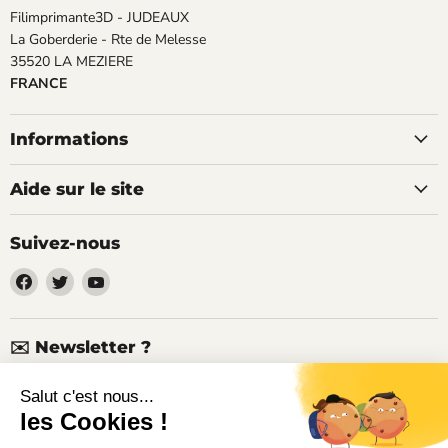
Filimprimante3D - JUDEAUX
La Goberderie - Rte de Melesse
35520 LA MEZIERE
FRANCE
Informations
Aide sur le site
Suivez-nous
Trouvez-
Trouvez-
Trouvez-
nous
nous
nous
sur
sur
sur
Facebook
Twitter
YouTube
✉️ Newsletter ?
Nouveaux produits, articles techniques, promotions, codes de
réduction...