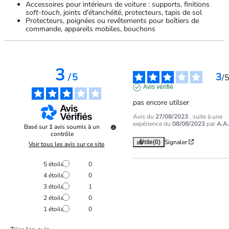
Accessoires pour intérieurs de voiture : supports, finitions
soft-touch
, joints d'étanchéité, protecteurs, tapis de sol
Protecteurs, poignées ou revêtements pour boîtiers de
commande, appareils mobiles, bouchons
3
3
/
5
/
Avis vérifié
pas encore utilser
Avis du
27/08/2023
, suite à une
expérience du
08/08/2023
par
A.A.
Basé sur
1
avis soumis à un
contrôle
Signaler
Utile
(0)
Voir tous les avis sur ce site
5
étoiles
0
4
étoiles
0
3
étoiles
1
2
étoiles
0
1
étoile
0