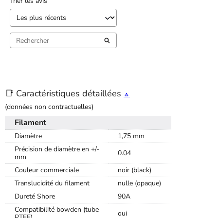
Trier les avis
📑 Caractéristiques détaillées
🔼
(données non contractuelles)
Filament
Diamètre
1,75 mm
Précision de diamètre en +/-
0.04
mm
Couleur commerciale
noir (black)
Translucidité du filament
nulle (opaque)
Dureté Shore
90A
Compatibilité bowden (tube
oui
PTFE)