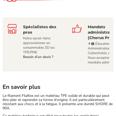
Spécialistes des
Mandats
pros
administratif
(Chorus Pro)
Notre savoir-faire:
approvisionner en
👩‍🏫 Éducation,
consommable 3D les
Administrations,
TPE/PME
Collectivités, etc
Besoin d'un devis ?
Nous acceptons le
mandats administr
En savoir plus
Le filament Filaflex est un matériau TPE solide et durable qui peut
être plier et reprendre sa forme d'origine. Il est particulièrement
résistant aux chocs et à la fatigue. Il présente une dureté SHORE de
90A.
Ce matériau technique est idéal pour toutes les applications