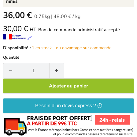
mm/s
-
36,00 €
0.75kg
|
48,00 €
/
kg
30,00 €
HT
Bon de commande administratif accepté
🔗
Disponibilité :
1 en stock - ou davantage sur commande
Quantité
Ajouter au panier
Besoin d'un devis express ? ⏱️