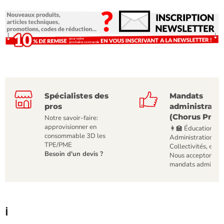
Spécialistes des
Mandats
pros
administratif
(Chorus Pro)
Notre savoir-faire:
approvisionner en
👩‍🏫 Éducation,
consommable 3D les
Administrations,
TPE/PME
Collectivités, etc
Besoin d'un devis ?
Nous acceptons le
mandats administr
ℹ️