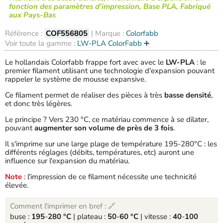
fonction des paramètres d'impression, Base PLA, Fabriqué
aux Pays-Bas
Référence :
COF556805
| Marque :
Colorfabb
Voir toute la gamme :
LW-PLA ColorFabb ➕
Le hollandais Colorfabb frappe fort avec avec le
LW-PLA
: le
premier filament utilisant une technologie d'expansion pouvant
rappeler le système de mousse expansive.
Ce filament permet de réaliser des pièces à très
basse densité
,
et donc très légères.
Le principe ? Vers 230 °C, ce matériau commence à se dilater,
pouvant
augmenter son volume de près de 3 fois
.
Il s'imprime sur une large plage de température 195-280°C : les
différents réglages (débits, températures, etc) auront une
influence sur l'expansion du matériau.
Note
: l'impression de ce filament nécessite une technicité
élevée.
Comment l'imprimer en bref : 🔗
buse :
195
-
280 °C
| plateau :
50
-
60 °C
| vitesse :
40
-
100