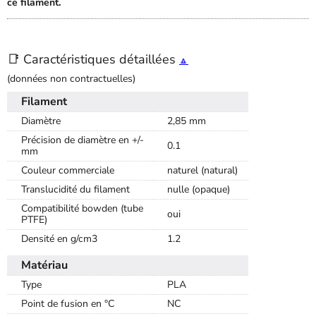
ce filament.
📑 Caractéristiques détaillées
🔼
(données non contractuelles)
Filament
Diamètre
2,85 mm
Précision de diamètre en +/-
0.1
mm
Couleur commerciale
naturel (natural)
Translucidité du filament
nulle (opaque)
Compatibilité bowden (tube
oui
PTFE)
Densité en g/cm3
1.2
Matériau
Type
PLA
Point de fusion en °C
NC