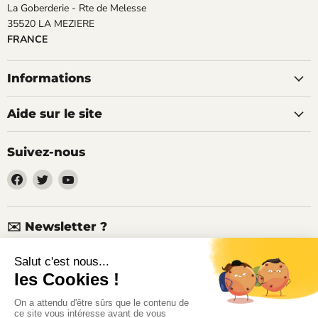
La Goberderie - Rte de Melesse
35520 LA MEZIERE
FRANCE
Informations
Aide sur le site
Suivez-nous
Trouvez-
Trouvez-
Trouvez-
nous
nous
nous
sur
sur
sur
Facebook
Twitter
YouTube
✉️ Newsletter ?
Nouveaux produits, articles techniques, promotions, codes de
réduction...
Inscrivez-vous à notre lettre d'informations ici !