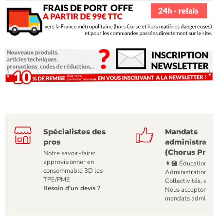
Spécialistes des
Mandats
pros
administratif
(Chorus Pro)
Notre savoir-faire:
approvisionner en
👩‍🏫 Éducation,
consommable 3D les
Administrations,
TPE/PME
Collectivités, etc
Besoin d'un devis ?
Nous acceptons le
mandats administr