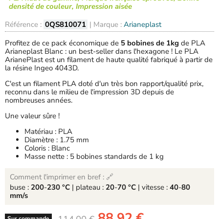
densité de couleur, Impression aisée
Référence :
0QS810071
| Marque :
Arianeplast
Profitez de ce pack économique de
5 bobines de 1kg
de PLA
Arianeplast Blanc : un best-seller dans l'hexagone ! Le PLA
ArianePlast est un filament de haute qualité fabriqué à partir de
la résine Ingeo 4043D.
C'est un filament PLA doté d'un très bon rapport/qualité prix,
reconnu dans le milieu de l'impression 3D depuis de
nombreuses années.
Une valeur sûre !
Matériau : PLA
Diamètre : 1.75 mm
Coloris : Blanc
Masse nette : 5 bobines standards de 1 kg
Comment l'imprimer en bref : 🔗
buse :
200
-
230 °C
| plateau :
20
-
70 °C
| vitesse :
40
-
80
mm/s
-
88,92 €
-
Sur commande