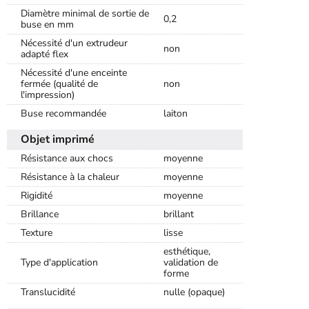
Diamètre minimal de sortie de
0,2
buse en mm
Nécessité d'un extrudeur
non
adapté flex
Nécessité d'une enceinte
fermée (qualité de
non
l'impression)
Buse recommandée
laiton
Objet imprimé
Résistance aux chocs
moyenne
Résistance à la chaleur
moyenne
Rigidité
moyenne
Brillance
brillant
Texture
lisse
esthétique,
Type d'application
validation de
forme
Translucidité
nulle (opaque)