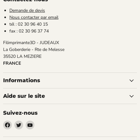
Demande de devis
Nous contacter par email
tél : 02 30 96 40 15
fax : 02 30 96 37 74
Filimprimante3D - JUDEAUX
La Goberderie - Rte de Melesse
35520 LA MEZIERE
FRANCE
Informations
Aide sur le site
Suivez-nous
Trouvez-
Trouvez-
Trouvez-
nous
nous
nous
sur
sur
sur