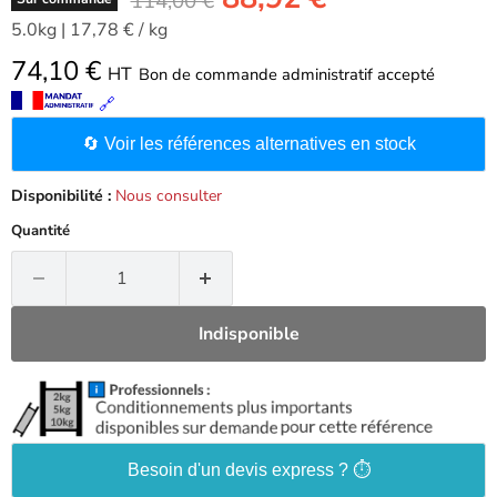
114,00 €
5.0kg
|
17,78 €
/
kg
74,10 €
HT
Bon de commande administratif accepté
🔗
🔄 Voir les références alternatives en stock
Disponibilité :
Nous consulter
Quantité
Indisponible
Besoin d'un devis express ? ⏱️