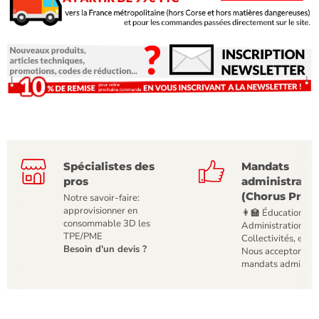
Spécialistes des
Mandats
pros
administratif
(Chorus Pro)
Notre savoir-faire:
approvisionner en
👩‍🏫 Éducation,
consommable 3D les
Administrations,
TPE/PME
Collectivités, etc
Besoin d'un devis ?
Nous acceptons le
mandats administr