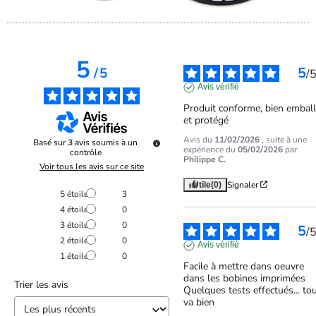
5
5
/
5
/
Avis vérifié
Produit conforme, bien emball
et protégé
Avis du
11/02/2026
, suite à une
Basé sur
3
avis soumis à un
expérience du
05/02/2026
par
contrôle
Philippe C.
Voir tous les avis sur ce site
Signaler
Utile
(0)
5
étoiles
3
4
étoiles
0
3
étoiles
0
5
/
2
étoiles
0
Avis vérifié
1
étoile
0
Facile à mettre dans oeuvre 
dans les bobines imprimées

Trier les avis
Quelques tests effectués... tou
va bien