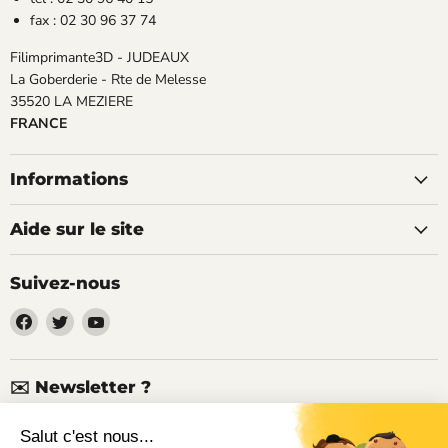
fax : 02 30 96 37 74
Filimprimante3D - JUDEAUX
La Goberderie - Rte de Melesse
35520 LA MEZIERE
FRANCE
Informations
Aide sur le site
Suivez-nous
Trouvez-
Trouvez-
Trouvez-
nous
nous
nous
sur
sur
sur
Facebook
Twitter
YouTube
✉️ Newsletter ?
Nouveaux produits, articles techniques, promotions, codes de
réduction...