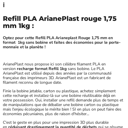
ℹ️
Refill PLA ArianePlast rouge 1,75
mm 1kg :
Optez pour cette Refill PLA Arianeplast Rouge 1,75 mm en
format 1kg sans bobine et faites des économies pour le porte-
monnaie et la planète !
ArianePlast nous propose ici son célèbre filament PLA en
version
recharge format Refill 1kg
sans bobine. Le PLA
ArianePlast est utilisé depuis des années par la communauté
française des imprimeurs 3D. ArianePlast est un fabricant de
filament reconnu de longue date.
Finie la bobine jetable, carton ou plastique, achetez simplement
cette recharge et installez-là sur une bobine réutilisable déjà en
votre possession. Oui, installer une refill demande plus de temps et
de manipulations que de déballer une bobine carton ou plastique
mais l'enjeu écologique le mérite bien ! SI en plus on peut faire des
économies pécuniaires, plus de raison d'hésiter...
C'est le geste en plus pour une impression 3D plus durable
en
réduisant drastiquement la quantité de déchets
qui se résume