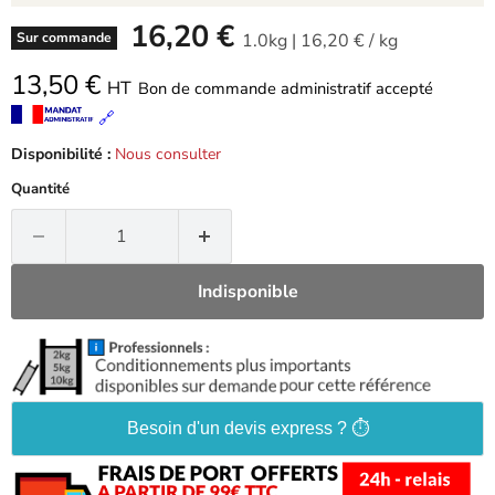
-
16,20 €
1.0kg
|
16,20 €
/
kg
Sur commande
13,50 €
HT
Bon de commande administratif accepté
🔗
Disponibilité :
Nous consulter
Quantité
Indisponible
Besoin d'un devis express ? ⏱️