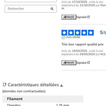
Avis du
17/10/2025
, suite à une
expérience du
11/10/2025
par
Dan
M.
Signaler
Utile
(0)
5
/
Avis vérifié
Très bon rapport qualité prix
Avis du
15/03/2025
, suite à une
expérience du
04/03/2025
par
M.S.
Signaler
Utile
(0)
📑 Caractéristiques détaillées
🔼
(données non contractuelles)
Filament
Diamètre
1,75 mm