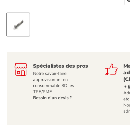
Spécialistes des pros
Ma
ad
Notre savoir-faire:
(C
approvisionner en
consommable 3D les
👩‍
TPE/PME
Adm
Besoin d'un devis ?
etc
Nou
adm