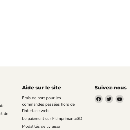
Aide sur le site
Suivez-nous
Trouvez-
Trouvez-
Tro
Frais de port pour les
nous
nous
no
commandes passées hors de
nte
sur
sur
sur
l'interface web
et de
Facebook
Twitter
You
Le paiement sur Filimprimante3D
Modalités de livraison