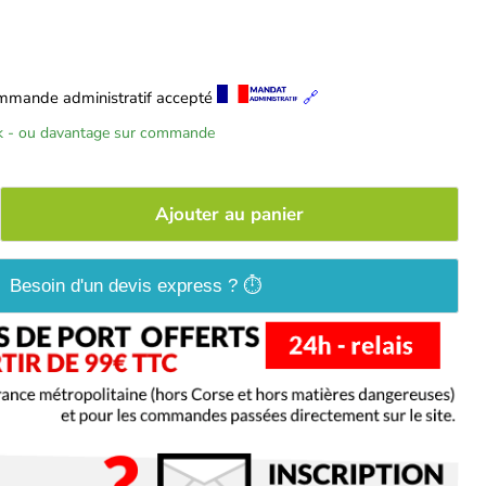
mmande administratif accepté
🔗
ck - ou davantage sur commande
Ajouter au panier
Besoin d'un devis express ? ⏱️