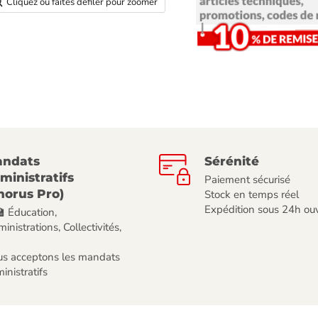
Cliquez ou faites défiler pour zoomer
ndats
Sérénité
ministratifs
Paiement sécurisé
horus Pro)
Stock en temps réel
Expédition sous 24h ou
🏫 Éducation,
inistrations, Collectivités,
s acceptons les mandats
inistratifs