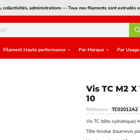
on, collectivités, administrations — Tous nos filaments sont extrudé
Filament Haute performance
Par Marque
Par Usag
Vis TC M2 X 
10
Référence :
TC02012A2
Vis TC (tête cylindriqu
Tête fendue (tournevis pla