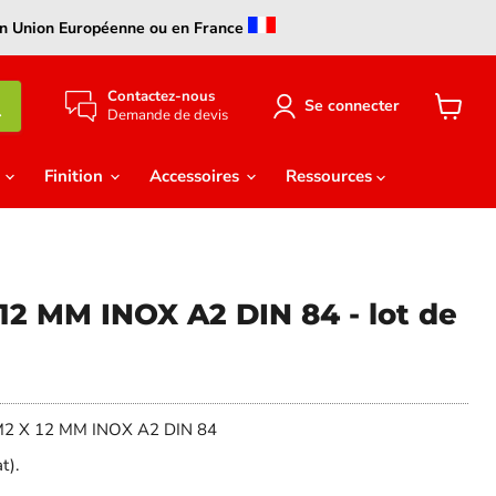
s en Union Européenne ou en France
Contactez-nous
Se connecter
Demande de devis
Voir
le
panier
e
Finition
Accessoires
Ressources
12 MM INOX A2 DIN 84 - lot de
e) M2 X 12 MM INOX A2 DIN 84
t).