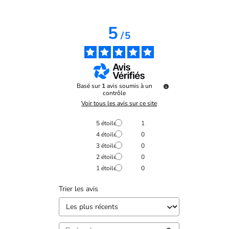
5
/
5
Basé sur
1
avis soumis à un
contrôle
Voir tous les avis sur ce site
5
étoiles
1
4
étoiles
0
3
étoiles
0
2
étoiles
0
1
étoile
0
Trier les avis