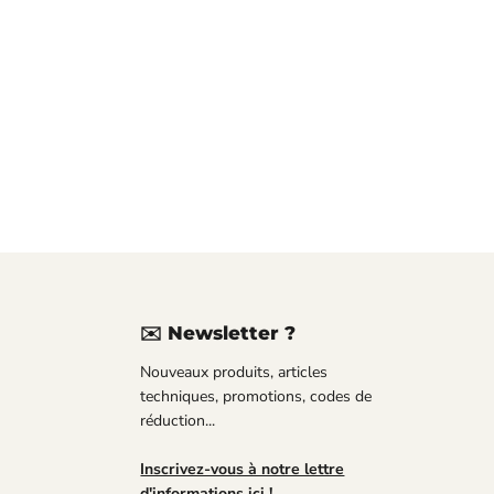
✉️ Newsletter ?
uvez-
Nouveaux produits, articles
us
techniques, promotions, codes de
réduction...
Tube
Inscrivez-vous à notre lettre
d'informations ici !