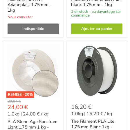
Arianeplast 1.75 mm -
blanc 1.75 mm - 1kg
1kg
2 en stock - ou davantage sur
commande
Nous consulter
Indisponible
Ajouter au panier
REMISE -
20
%
-
29,94 €
-
16,20 €
24,00 €
1.0kg
|
16,20 €
/
kg
1.0kg
|
24,00 €
/
kg
The Filament PLA Lite
PLA Stone Age Spectrum
1,75 mm Blanc 1kg -
Light 1.75 mm 1 kg -