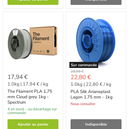
Sur commande
-
28,98 €
17,94 €
-
22,80 €
1.0kg
|
17,94 €
/
kg
1.0kg
|
22,80 €
/
kg
The Filament PLA 1,75
PLA Silk Arianeplast
mm Cloud grey 1kg -
Lagon 1.75 mm - 1kg
Spectrum
Nous consulter
4 en stock - ou davantage sur
commande
Ajouter au panier
Indisponible