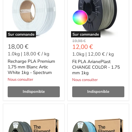
Sur commande
Sur commande
-
19,98 €
18,00 €
-
12,00 €
1.0kg
|
18,00 €
/
kg
1.0kg
|
12,00 €
/
kg
Recharge PLA Premium
Fil PLA ArianePlast
1,75 mm Blanc Artic
CHANGE COLOR - 1.75
White 1kg - Spectrum
mm 1kg
Nous consulter
Nous consulter
Indisponible
Indisponible