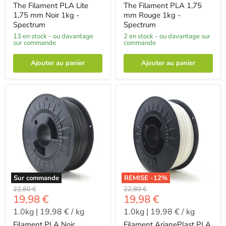
The Filament PLA Lite
The Filament PLA 1,75
1,75 mm Noir 1kg -
mm Rouge 1kg -
Spectrum
Spectrum
13 en stock - ou davantage
2 en stock - ou davantage sur
sur commande
commande
Ajouter au panier
Ajouter au panier
Sur commande
REMISE -
12
%
-
-
22,80 €
22,80 €
-
-
19,98 €
19,98 €
1.0kg
|
19,98 €
/
kg
1.0kg
|
19,98 €
/
kg
Filament PLA Noir
Filament ArianePlast PLA