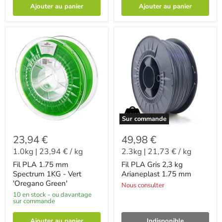
Ajouter au panier
Ajouter au panier
Sur commande
23,94 €
49,98 €
1.0kg
|
23,94 €
/
kg
2.3kg
|
21,73 €
/
kg
Fil PLA 1.75 mm
Fil PLA Gris 2,3 kg
Spectrum 1KG - Vert
Arianeplast 1.75 mm
'Oregano Green'
Nous consulter
10 en stock - ou davantage
sur commande
Ajouter au panier
Indisponible