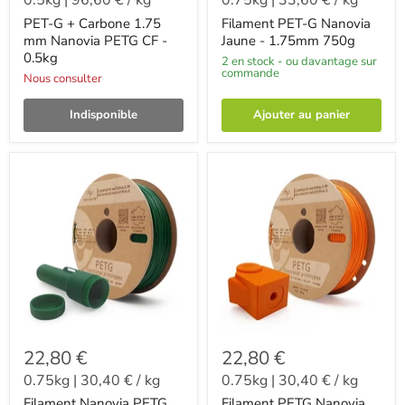
0.5kg
|
96,60 €
/
kg
0.75kg
|
33,60 €
/
kg
PET-G + Carbone 1.75
Filament PET-G Nanovia
mm Nanovia PETG CF -
Jaune - 1.75mm 750g
0.5kg
2 en stock - ou davantage sur
commande
Nous consulter
Indisponible
Ajouter au panier
22,80 €
22,80 €
0.75kg
|
30,40 €
/
kg
0.75kg
|
30,40 €
/
kg
Filament Nanovia PETG
Filament PETG Nanovia