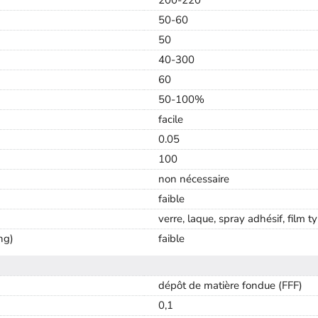
50-60
50
40-300
60
50-100%
facile
0.05
100
non nécessaire
faible
verre, laque, spray adhésif, film t
ng)
faible
dépôt de matière fondue (FFF)
0,1