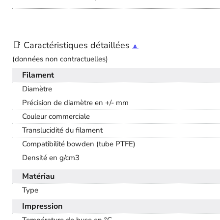
📑 Caractéristiques détaillées
🔼
(données non contractuelles)
Filament
Diamètre
Précision de diamètre en +/- mm
Couleur commerciale
Translucidité du filament
Compatibilité bowden (tube PTFE)
Densité en g/cm3
Matériau
Type
Impression
Température de buse en °C