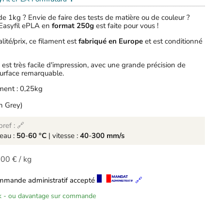
e 1kg ? Envie de faire des tests de matière ou de couleur ?
Easyfil ePLA en
format 250g
est faite pour vous !
ité/prix, ce filament est
fabriqué en Europe
et est conditionné
est très facile d'impression, avec une grande précision de
surface remarquable.
ment : 0,25kg
on Grey)
ref : 🔗
teau :
50
-
60 °C
| vitesse :
40
-
300 mm/s
,00 €
/
kg
mmande administratif accepté
🔗
ck - ou davantage sur commande