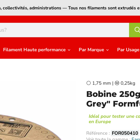
on, collectivités, administrations — Tous nos filaments sont extrudé
Filament Haute performance
Par Marque
Par Usag
⚪ 1,75 mm | Ⓜ️ 0,25kg
Bobine 250g
Grey" Formf
Idéal pour tester une c
en Europe
Référence :
FOR050410
Voir toute la gamme :
Eas