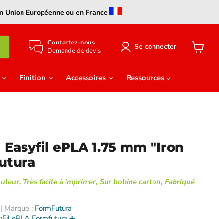
s en Union Européenne ou en France
Contactez-nous
Se connecter
Demande de devis
Voir
le
panier
e
Finition
Accessoires
Ressources
 Easyfil ePLA 1.75 mm "Iron
utura
ouleur, Très facile à imprimer, Sur bobine carton, Fabriqué
| Marque :
FormFutura
yFil ePLA Formfutura ➕