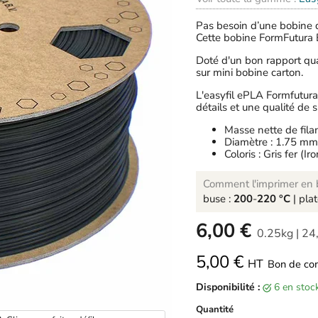
Pas besoin d’une bobine d
Cette bobine FormFutura 
Doté d'un bon rapport qual
sur mini bobine carton.
L'easyfil ePLA Formfutura 
détails et une qualité de 
Masse nette de fila
Diamètre : 1.75 mm
Coloris : Gris fer (Ir
Comment l'imprimer en b
buse :
200
-
220 °C
| pla
-
6,00 €
0.25kg
|
24
5,00 €
HT
Bon de co
Disponibilité :
6 en sto
Quantité