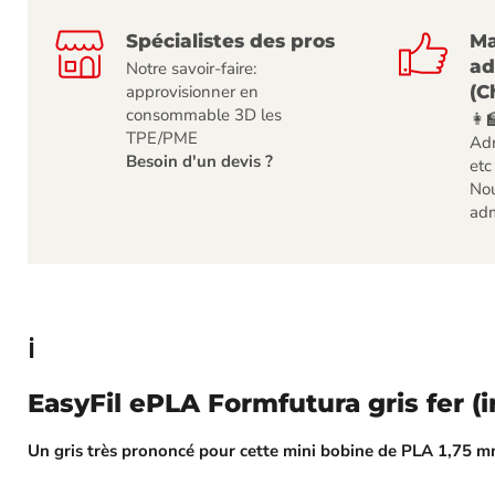
Spécialistes des pros
Ma
ad
Notre savoir-faire:
(C
approvisionner en
consommable 3D les
👩‍
TPE/PME
Adm
Besoin d'un devis ?
etc
Nou
adm
ℹ️
EasyFil ePLA Formfutura gris fer (
Un gris très prononcé pour cette mini bobine de PLA 1,75 m