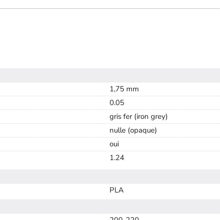
1,75 mm
0.05
gris fer (iron grey)
nulle (opaque)
oui
1.24
PLA
200-220