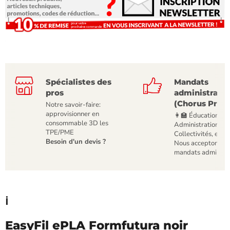
Spécialistes des
Mandats
pros
administratif
(Chorus Pro)
Notre savoir-faire:
approvisionner en
👩‍🏫 Éducation,
consommable 3D les
Administrations,
TPE/PME
Collectivités, etc
Besoin d'un devis ?
Nous acceptons le
mandats administr
ℹ️
EasyFil ePLA Formfutura noir