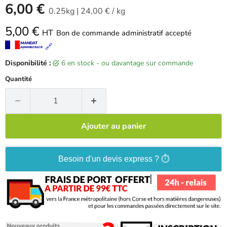
-
6,00 €
0.25kg
|
24,00 €
/
kg
5,00 €
HT
Bon de commande administratif accepté
🔗
Disponibilité :
6 en stock - ou davantage sur commande
Quantité
Ajouter au panier
Besoin d'un devis express ? ⏱️