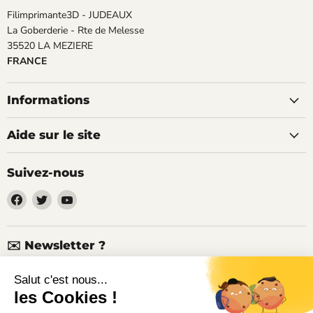
Filimprimante3D - JUDEAUX
La Goberderie - Rte de Melesse
35520 LA MEZIERE
FRANCE
Informations
Aide sur le site
Suivez-nous
Trouvez-
Trouvez-
Trouvez-
nous
nous
nous
sur
sur
sur
Facebook
Twitter
YouTube
✉️ Newsletter ?
Nouveaux produits, articles techniques, promotions, codes de
réduction...