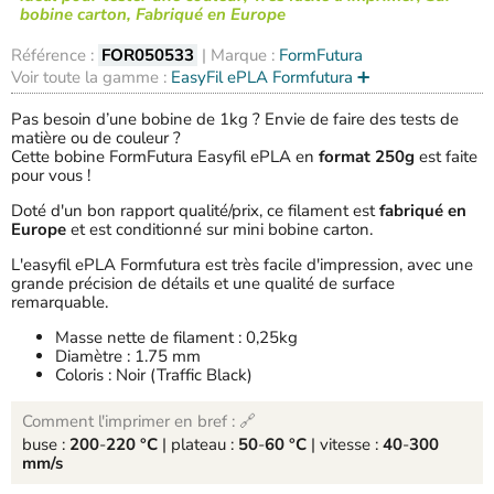
bobine carton, Fabriqué en Europe
Référence :
FOR050533
| Marque :
FormFutura
Voir toute la gamme :
EasyFil ePLA Formfutura ➕
Pas besoin d’une bobine de 1kg ? Envie de faire des tests de
matière ou de couleur ?
Cette bobine FormFutura Easyfil ePLA en
format 250g
est faite
pour vous !
Doté d'un bon rapport qualité/prix, ce filament est
fabriqué en
Europe
et est conditionné sur mini bobine carton.
L'easyfil ePLA Formfutura est très facile d'impression, avec une
grande précision de détails et une qualité de surface
remarquable.
Masse nette de filament : 0,25kg
Diamètre : 1.75 mm
Coloris : Noir (Traffic Black)
Comment l'imprimer en bref : 🔗
buse :
200
-
220 °C
| plateau :
50
-
60 °C
| vitesse :
40
-
300
mm/s