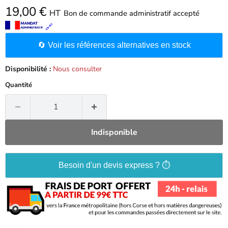
19,00 €
HT
Bon de commande administratif accepté
🔗
🔄 Voir les références alternatives en stock
Disponibilité :
Nous consulter
Quantité
Indisponible
Besoin d'un devis express ? ⏱️