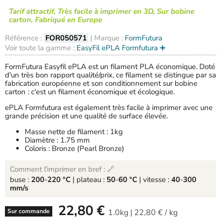
Tarif attractif, Très facile à imprimer en 3D, Sur bobine
carton, Fabriqué en Europe
Référence :
FOR050571
| Marque :
FormFutura
Voir toute la gamme :
EasyFil ePLA Formfutura ➕
FormFutura Easyfil ePLA est un filament PLA économique. Doté
d'un très bon rapport qualité/prix, ce filament se distingue par sa
fabrication européenne et son conditionnement sur bobine
carton : c'est un filament économique et écologique.
ePLA Formfutura est également très facile à imprimer avec une
grande précision et une qualité de surface élevée.
Masse nette de filament : 1kg
Diamètre : 1.75 mm
Coloris : Bronze (Pearl Bronze)
Comment l'imprimer en bref : 🔗
buse :
200
-
220 °C
| plateau :
50
-
60 °C
| vitesse :
40
-
300
mm/s
-
22,80 €
1.0kg
|
22,80 €
/
kg
Sur commande