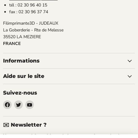
tél : 02 30 96 40 15
fax : 02 30 96 37 74
Filimprimante3D - JUDEAUX
La Goberderie - Rte de Melesse
35520 LA MEZIERE
FRANCE
Informations
Aide sur le site
Suivez-nous
Trouvez-
Trouvez-
Trouvez-
nous
nous
nous
sur
sur
sur
Facebook
Twitter
YouTube
✉️ Newsletter ?
Nouveaux produits, articles techniques, promotions, codes de