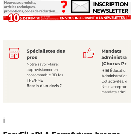
Spécialistes des
Mandats
pros
administratif
(Chorus Pro)
Notre savoir-faire:
approvisionner en
👩‍🏫 Éducation,
consommable 3D les
Administrations,
TPE/PME
Collectivités, etc
Besoin d'un devis ?
Nous acceptons le
mandats administr
ℹ️