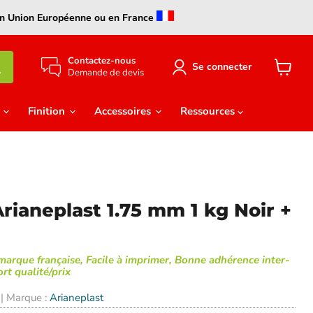
s en Union Européenne ou en France
Contactez-nous
Se connecter
Demande de devis
Voir
le
panier
e
Finition
Accessoires
Ressources
rianeplast 1.75 mm 1 kg Noir +
marque française, Facile à imprimer, Bonne adhérence inter-
rt qualité/prix
| Marque :
Arianeplast