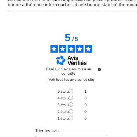
bonne adhérence inter-couches, d'une bonne stabilité thermique
5
/
5
Basé sur
1
avis soumis à un
contrôle
Voir tous les avis sur ce site
5
étoiles
1
4
étoiles
0
3
étoiles
0
2
étoiles
0
1
étoile
0
Trier les avis