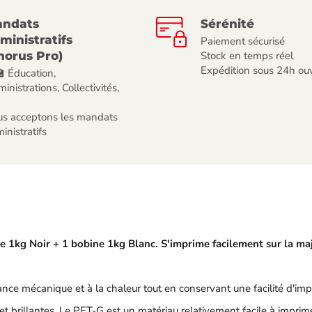
ndats
Sérénité
ministratifs
Paiement sécurisé
horus Pro)
Stock en temps réel
Expédition sous 24h ou
🏫 Éducation,
inistrations, Collectivités,
s acceptons les mandats
inistratifs
 1kg Noir + 1 bobine 1kg Blanc. S'imprime facilement sur la ma
nce mécanique et à la chaleur tout en conservant une facilité d'i
 et brillantes. Le PET-G est un matériau relativement facile à impri