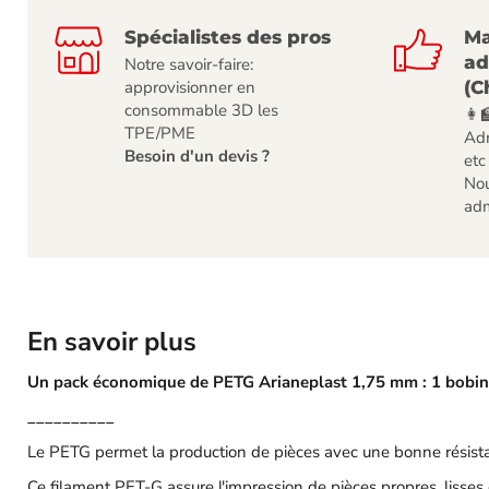
Spécialistes des pros
Ma
ad
Notre savoir-faire:
(C
approvisionner en
consommable 3D les
👩‍
TPE/PME
Adm
Besoin d'un devis ?
etc
Nou
adm
En savoir plus
Un pack économique de PETG Arianeplast 1,75 mm : 1 bobine
__________
Le PETG permet la production de pièces avec une bonne résista
Ce filament PET-G assure l'impression de pièces propres, lisses