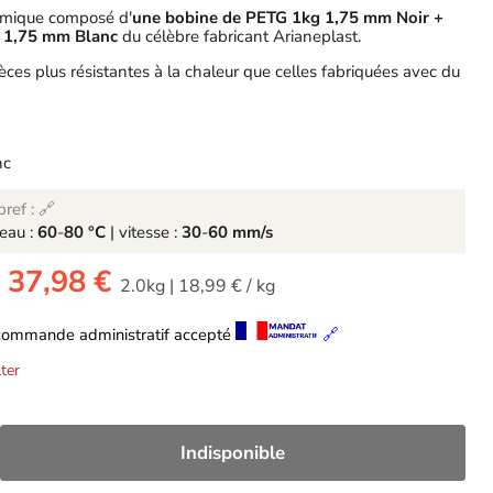
omique composé d'
une bobine de PETG 1kg 1,75 mm Noir +
 1,75 mm Blanc
du célèbre fabricant Arianeplast.
èces plus résistantes à la chaleur que celles fabriquées avec du
nc
ref : 🔗
teau :
60
-
80 °C
| vitesse :
30
-
60 mm/s
-
37,98 €
2.0kg
|
18,99 €
/
kg
commande administratif accepté
🔗
ter
Indisponible