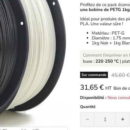
Profitez de ce pack écon
une bobine de PETG 1kg
Idéal pour produire des pi
PLA. Une valeur sûre !
Matériau : PET-G
Diamètre : 1.75 mm
1kg Noir + 1kg Bla
Comment l'imprimer en b
buse :
220
-
250 °C
| pla
-
45,60 €
Sur commande
31,65 €
HT
Bon de 
Disponibilité :
Nous consul
Quantité