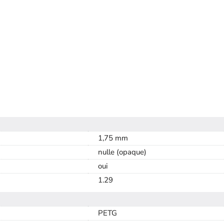
1,75 mm
nulle (opaque)
oui
1.29
PETG