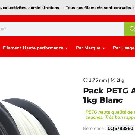
on, collectivités, administrations — Tous nos filaments sont extrudé
Filament Haute performance
Par Marque
Par Usag
⚪ 1,75 mm | Ⓜ️ 2kg
Pack PETG A
1kg Blanc
PETG haute qualité de 
couches, Très bon rappo
Référence :
0QS798980