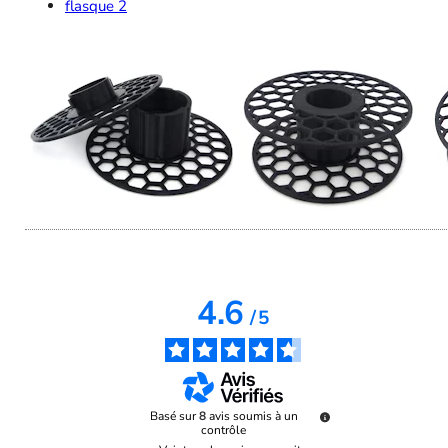
flasque 2
4.6
/
5
Basé sur
8
avis soumis à un
contrôle