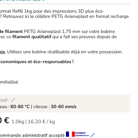
ormat Refill 1kg pour des impressions 3D plus éco-
 ? Retrouvez ici le célèbre PETG Arianeplast en format recharge
 de filament
PETG Arianeplast 1,75 mm sur votre bobine
vec ce
filament qualitatif
qui a fait ses preuves depuis de
nie
. Utilisez une bobine réutilisable déjà en votre possession.
Economiques et éco-responsables !
métallisé
ref : 🔗
teau :
60
-
80 °C
| vitesse :
30
-
60 mm/s
0 €
1.0kg
|
16,20 €
/
kg
commande administratif accepté
🔗