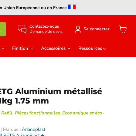
s en Union Européenne ou en France
Contactez-nous
Se connecter
Demande de devis
Voir
le
panier
e
Finition
Accessoires
Ressources
TG Aluminium métallisé
 1kg 1.75 mm
 Refill, Pièces fonctionnelles, Economique et éco-
| Marque :
Arianeplast
ill PETG ArianePlast ➕