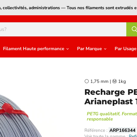
on, collectivités, administrations — Tous nos filaments sont extrudé
Filament Haute performance
Par Marque
Par Usag
⚪ 1,75 mm | Ⓜ️ 1kg
Recharge PE
Arianeplast
PETG qualitatif, Format
responsable
Référence :
ARP166344
Voir toute la gamme :
Ref