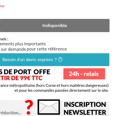
ter
Indisponible
Besoin d'un devis express ? ⏱️