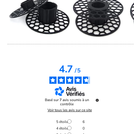
4.7
/
5
Basé sur
7
avis soumis à un
contrôle
Voir tous les avis sur ce site
5
étoiles
6
4
étoiles
0