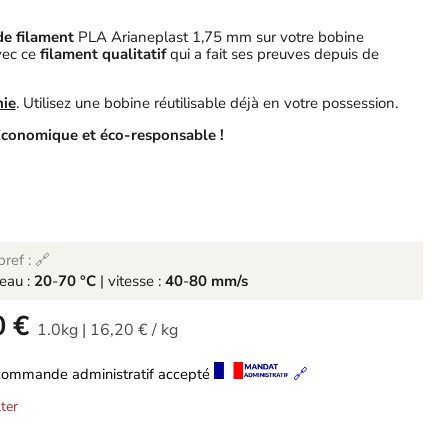
 de filament
PLA Arianeplast 1,75 mm sur votre bobine
vec ce
filament qualitatif
qui a fait ses preuves depuis de
nie
. Utilisez une bobine réutilisable déjà en votre possession.
conomique et éco-responsable !
ref : 🔗
teau :
20
-
70 °C
| vitesse :
40
-
80 mm/s
0 €
1.0kg
|
16,20 €
/
kg
commande administratif accepté
🔗
ter