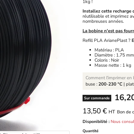
1kg !
Installez cette recharge
réutilisable et imprimez a
nombreuses années.
La bobine n'est pas four
Refill PLA ArianePlast ?
E
Matériau : PLA
Diamètre : 1.75 mm
Coloris : Noir
Masse nette : 1 kg
Comment l'imprimer en b
buse :
200
-
230 °C
| pla
-
16,2
Sur commande
13,50 €
HT
Bon de 
Disponibilité :
Nous consul
Quantité