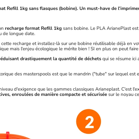
t Refill 1kg sans flasques (bobine). Un must-have de l'imprime
ion
recharge format Refill 1kg
sans bobine. Le PLA ArianePlast est 
u de longue date.
 cette recharge et installez-là sur une bobine réutilisable déjà en v
ue mais l'enjeu écologique le mérite bien ! SI en plus on peut faire 
réduisant drastiquement la quantité de déchets
qui se résume ici 
ique des masterspools est que le mandrin ("tube" sur lequel est enr
niveau d'exigence que les gammes classiques Arianeplast. C'est l'ex
tatives, enroulées de manière compacte et sécurisée
sur le noyau ce