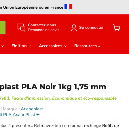
s en Union Européenne ou en France
Contactez-nous
Se connecter
Demande de devis
Voir
le
panier
e
Finition
Accessoires
Ressources
eplast PLA Noir 1kg 1,75 mm
Refill, Facile d'impression, Economique et éco-responsable
| Marque :
Arianeplast
ill PLA ArianePlast ➕
plus à présenter... Retrouvez-le ici en format recharge
Refill
de