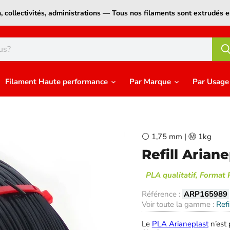
on, collectivités, administrations — Tous nos filaments sont extrudé
Filament Haute performance
Par Marque
Par Usag
⚪ 1,75 mm | Ⓜ️ 1kg
Refill Arian
PLA qualitatif, Format 
Référence :
ARP165989
Voir toute la gamme :
Ref
Le
PLA Arianeplast
n’est 