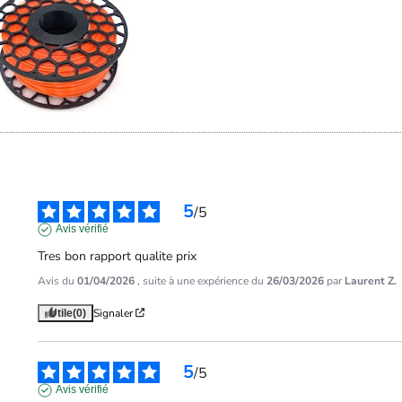
5
/
5
Avis vérifié
Tres bon rapport qualite prix
Avis du
01/04/2026
, suite à une expérience du
26/03/2026
par
Laurent Z.
Signaler
Utile
(0)
5
/
5
Avis vérifié