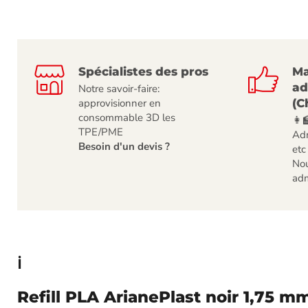
Spécialistes des pros
Ma
ad
Notre savoir-faire:
(C
approvisionner en
consommable 3D les
👩‍
TPE/PME
Adm
Besoin d'un devis ?
etc
Nou
adm
ℹ️
Refill PLA ArianePlast noir 1,75 mm