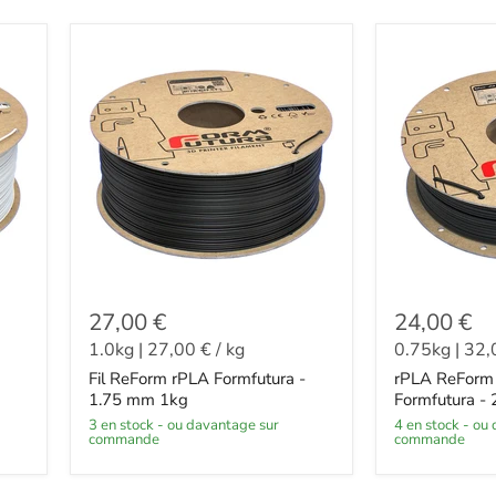
27,00 €
24,00 €
1.0kg
|
27,00 €
/
kg
0.75kg
|
32,
Fil ReForm rPLA Formfutura -
rPLA ReForm 
1.75 mm 1kg
Formfutura -
3 en stock - ou davantage sur
4 en stock - ou davantage sur
commande
commande