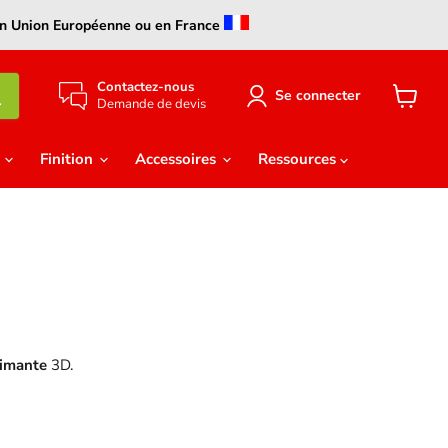
s en Union Européenne ou en France
Contactez-nous
Se connecter
Demande de devis
Voir
le
panier
e
Finition
Accessoires
Ressources
imante
3D.