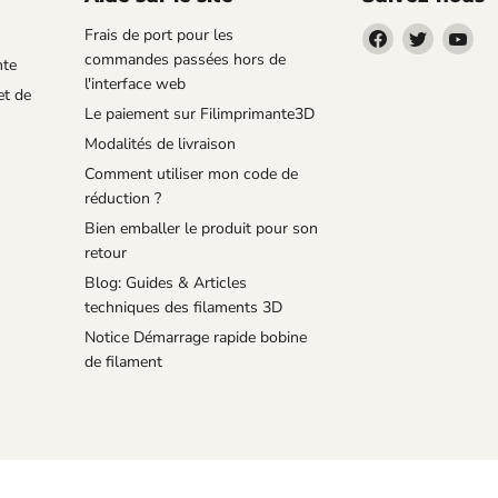
Trouvez-
Trouvez-
Tro
Frais de port pour les
nous
nous
no
commandes passées hors de
nte
sur
sur
sur
l'interface web
et de
Facebook
Twitter
You
Le paiement sur Filimprimante3D
Modalités de livraison
Comment utiliser mon code de
réduction ?
Bien emballer le produit pour son
retour
Blog: Guides & Articles
techniques des filaments 3D
Notice Démarrage rapide bobine
de filament