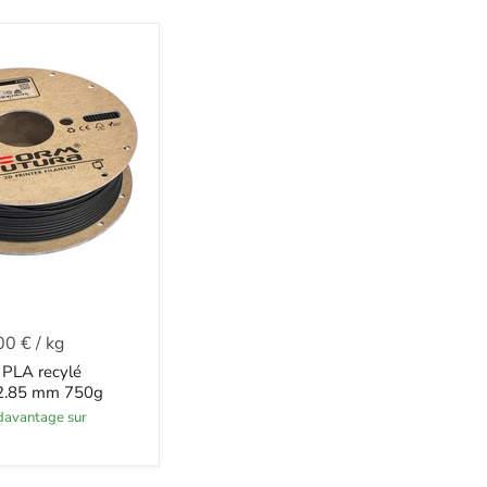
00 €
/
kg
PLA recylé
 2.85 mm 750g