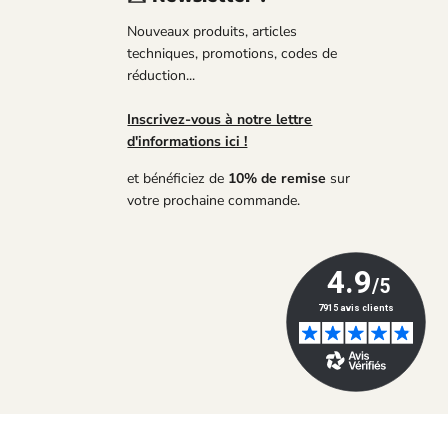
uvez-
Nouveaux produits, articles
us
techniques, promotions, codes de
réduction...
Tube
Inscrivez-vous à notre lettre
d'informations ici !
et bénéficiez de
10% de remise
sur
votre prochaine commande.