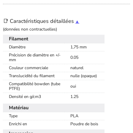
📑 Caractéristiques détaillées
🔼
(données non contractuelles)
Filament
Diamètre
1,75 mm
Précision de diamètre en +/-
0.05
mm
Couleur commerciale
naturel
Translucidité du filament
nulle (opaque)
Compatibilité bowden (tube
oui
PTFE)
Densité en g/cm3
1.25
Matériau
Type
PLA
Enrichi en
Poudre de bois