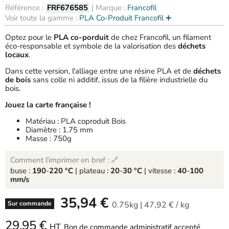
Référence :
FRF676585
| Marque :
Francofil
Voir toute la gamme :
PLA Co-Produit Francofil ➕
Optez pour le
PLA co-porduit
de chez Francofil, un filament
éco-responsable et symbole de la valorisation des
déchets
locaux
.
Dans cette version, l'alliage entre une résine PLA et de
déchets
de bois
sans colle ni additif, issus de la filière industrielle du
bois.
Jouez la carte française !
Matériau : PLA coproduit Bois
Diamètre : 1.75 mm
Masse : 750g
Comment l'imprimer en bref : 🔗
buse :
190
-
220 °C
| plateau :
20
-
30 °C
| vitesse :
40
-
100
mm/s
-
35,94 €
0.75kg
|
47,92 €
/
kg
Sur commande
29,95 €
HT
Bon de commande administratif accepté