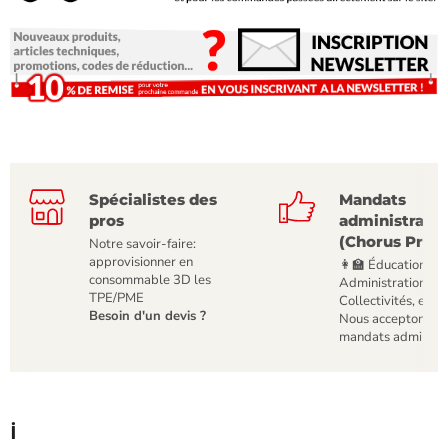
Spécialistes des
Mandats
pros
administratif
(Chorus Pro)
Notre savoir-faire:
approvisionner en
👩‍🏫 Éducation,
consommable 3D les
Administrations,
TPE/PME
Collectivités, etc
Besoin d'un devis ?
Nous acceptons le
mandats administr
ℹ️