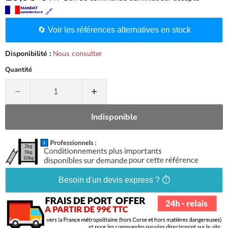
🔗
🔄 Voir les références alternatives en stock
Disponibilité :
Nous consulter
Quantité
Indisponible
Besoin d'un devis express ? ⏱️