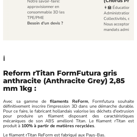
(Chorus Pro)
Notre savoir-faire:
approvisionner en
👩‍🏫 Éducation,
consommable 3D les
Administrations,
TPE/PME
Collectivités, etc
Besoin d'un devis ?
Nous acceptons le
mandats administr
ℹ️
Reform rTitan FormFutura gris
anthracite (Anthracite Grey) 2,85
mm 1kg :
Avec sa gamme de
filaments ReForm
, Formfutura souhaite
définitivement inscrire l'impression 3D dans une démarche durable.
Pour ce faire, le fabricant hollandais valorise les déchets d'extrusion
pour produire un filament disposant des caractéristiques
mécaniques de son ABS amélioré Titan. Le filament rTitan est
produit à
100% à partir de matières recyclées
.
Le filament rTitan ReForm est fabriqué aux Pays-Bas.