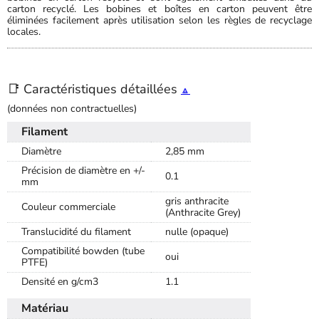
carton recyclé. Les bobines et boîtes en carton peuvent être
éliminées facilement après utilisation selon les règles de recyclage
locales.
📑 Caractéristiques détaillées
🔼
(données non contractuelles)
Filament
Diamètre
2,85 mm
Précision de diamètre en +/-
0.1
mm
gris anthracite
Couleur commerciale
(Anthracite Grey)
Translucidité du filament
nulle (opaque)
Compatibilité bowden (tube
oui
PTFE)
Densité en g/cm3
1.1
Matériau