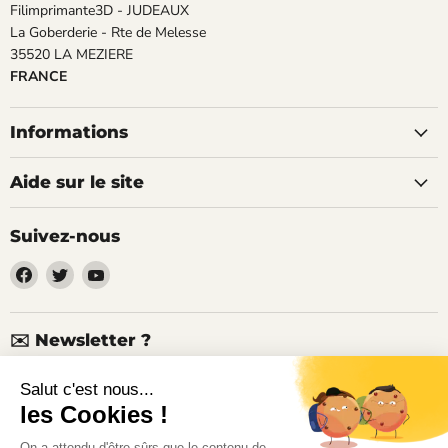
Filimprimante3D - JUDEAUX
La Goberderie - Rte de Melesse
35520 LA MEZIERE
FRANCE
Informations
Aide sur le site
Suivez-nous
Trouvez-
Trouvez-
Trouvez-
nous
nous
nous
sur
sur
sur
Facebook
Twitter
YouTube
✉️ Newsletter ?
Nouveaux produits, articles techniques, promotions, codes de
réduction...
Inscrivez-vous à notre lettre d'informations ici !