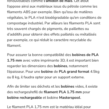
renouvelables comme
l'amidon de maïs
. Cet atout
l'oppose ainsi aux matériaux issus du pétrole comme les
filaments ABS par exemple. Bien qu'issu de matières
végétales, le PLA n'est biodégradable qu'en conditions de
compostage industriel. Par ailleurs les filaments PLA sont
très souvent chargés de pigments, de paillettes ou
d’additifs pour obtenir des effets pailletés ou métallisés
par exemple, ce qui réduit le caractère recyclable du
filament.
Pour assurer la bonne compatibilité des
bobines de PLA
1.75 mm
avec votre imprimante 3D, il est important bien
regarder les dimensions des
bobines
, notamment
l'épaisseur. Pour une
bobine
de
PLA grand format
4.5kg
ou 8 kg, il faudra opter pour un support externe.
Afin de limiter ses déchets et les
bobines
vides, il existe
des recharges/refill de
filament PLA 1.75 mm
pour
bobine rechargeable
et bobine
Masterspool
.
Le filament PLA 1,75 mm est le matériau idéal pour