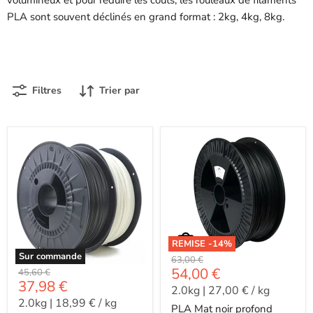
PLA sont souvent déclinés en grand format : 2kg, 4kg, 8kg.
Filtres
Trier par
REMISE -
14
%
Sur commande
-
63,00 €
-
54,00 €
-
45,60 €
-
37,98 €
2.0kg
|
27,00 €
/
kg
2.0kg
|
18,99 €
/
kg
PLA Mat noir profond